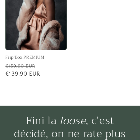
Frip'Box PREMIUM
Prix
Prix
€159,90 EUR
habituel
€139,90 EUR
promotionnel
Fini la
loose
, c'est
décidé, on ne rate plus